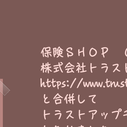
​保険ＳＨＯＰ 
株式会社トラス
https://www.trus
と合併して
トラストアップ