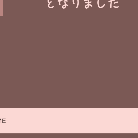
​となりました
ME