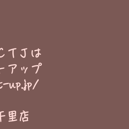
ＣＴＪは
トアップ
t-up.jp/
千里店