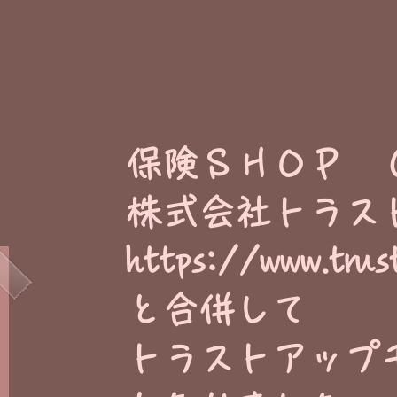
​保険ＳＨＯＰ 
株式会社トラス
https://www.trus
と合併して
トラストアップ