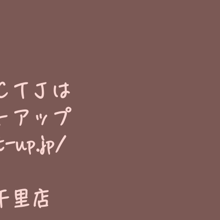
ＣＴＪは
トアップ
t-up.jp/
千里店