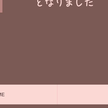
​となりました
ME