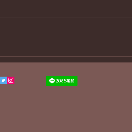
３８年ぶり
わん