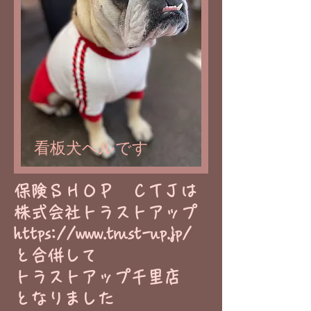
看板犬ベルです
​保険ＳＨＯＰ ＣＴＪは
株式会社トラストアップ
https://www.trust-up.jp/
と合併して
トラストアップ千里店
​となりました