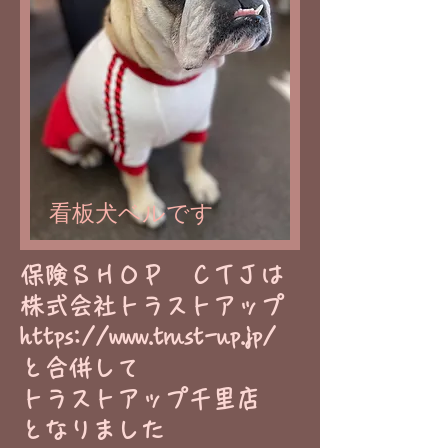
看板犬ベルです
​保険ＳＨＯＰ ＣＴＪは
株式会社トラストアップ
https://www.trust-up.jp/
と合併して
トラストアップ千里店
​となりました