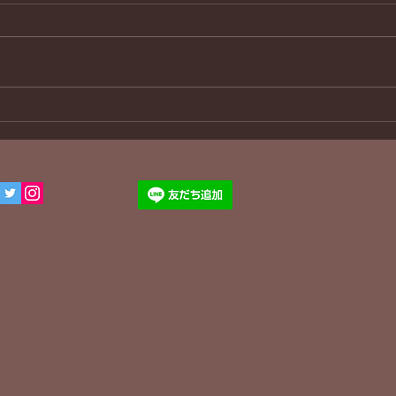
３８年ぶり
わん