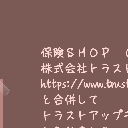
​保険ＳＨＯＰ 
株式会社トラス
https://www.trus
と合併して
トラストアップ