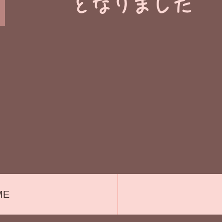
​となりました
ME