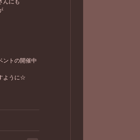
さんにも
が
ベントの開催中
すように☆