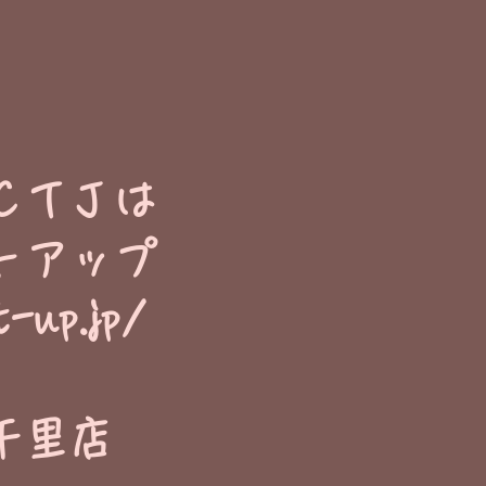
ＣＴＪは
トアップ
t-up.jp/
千里店