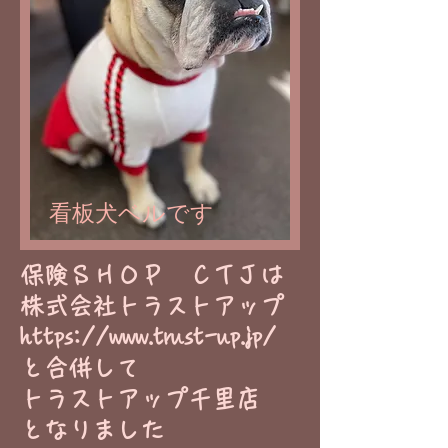
看板犬ベルです
​保険ＳＨＯＰ ＣＴＪは
株式会社トラストアップ
https://www.trust-up.jp/
と合併して
トラストアップ千里店
​となりました