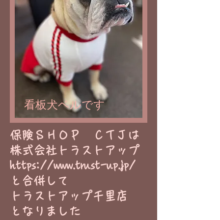
看板犬ベルです
​保険ＳＨＯＰ ＣＴＪは
株式会社トラストアップ
https://www.trust-up.jp/
と合併して
トラストアップ千里店
​となりました