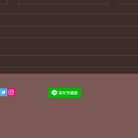
３８年ぶり
わん