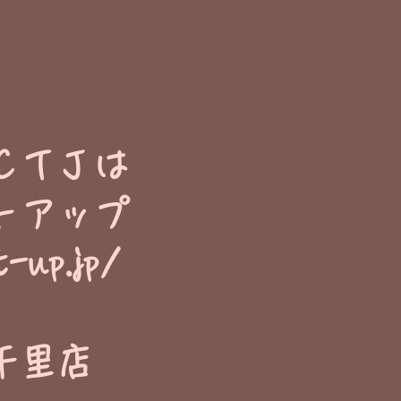
ＣＴＪは
トアップ
t-up.jp/
千里店