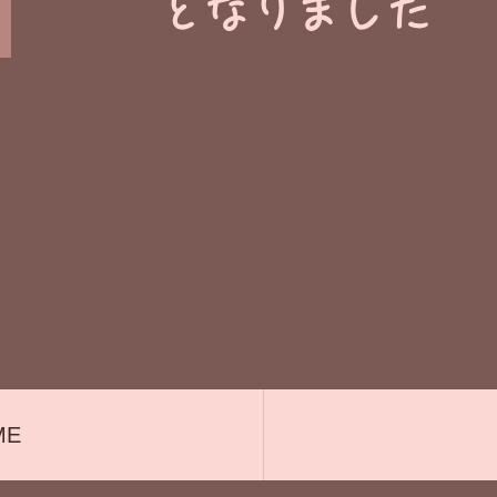
​となりました
ME