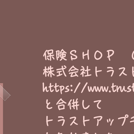
​保険ＳＨＯＰ 
株式会社トラス
https://www.trus
と合併して
トラストアップ