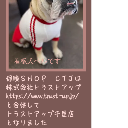
看板犬ベルです
​保険ＳＨＯＰ ＣＴＪは
株式会社トラストアップ
https://www.trust-up.jp/
と合併して
トラストアップ千里店
​となりました