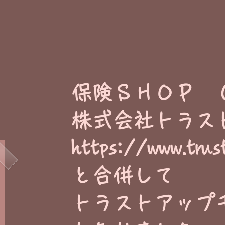
​保険ＳＨＯＰ 
株式会社トラス
https://www.trus
と合併して
トラストアップ