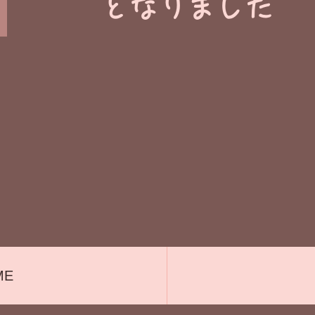
​となりました
ME