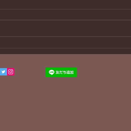
３８年ぶり
わん