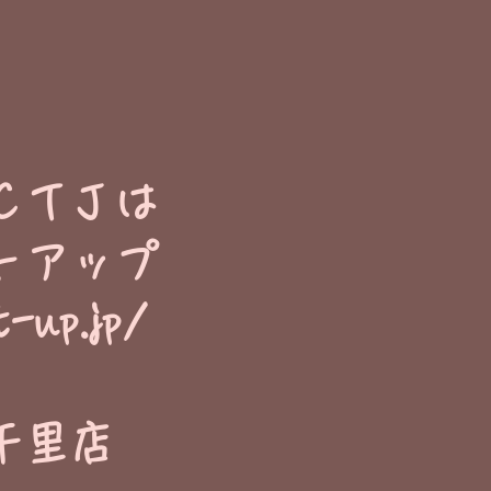
ＣＴＪは
トアップ
t-up.jp/
千里店