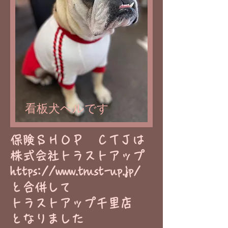
看板犬ベルです
​保険ＳＨＯＰ ＣＴＪは
株式会社トラストアップ
https://www.trust-up.jp/
と合併して
トラストアップ千里店
​となりました