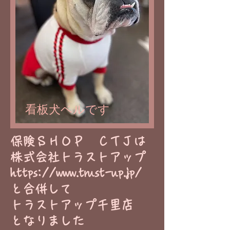
看板犬ベルです
​保険ＳＨＯＰ ＣＴＪは
株式会社トラストアップ
https://www.trust-up.jp/
と合併して
トラストアップ千里店
​となりました