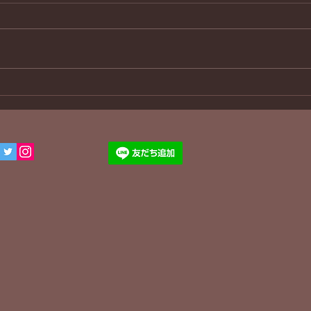
３８年ぶり
わん