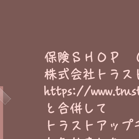
​保険ＳＨＯＰ 
株式会社トラス
https://www.trus
と合併して
トラストアップ