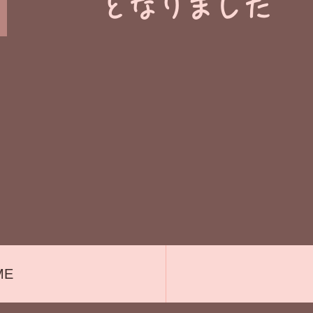
​となりました
ME