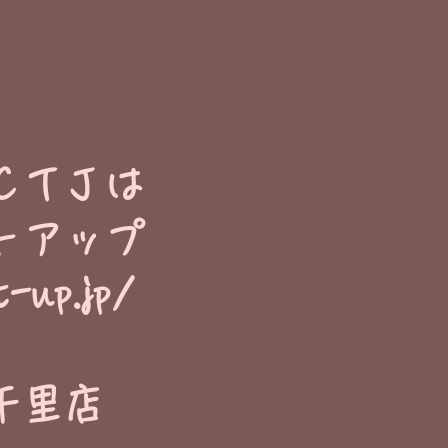
ＣＴＪは
トアップ
t-up.jp/
千里店