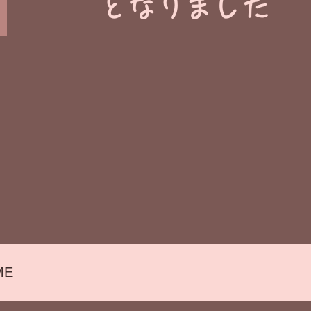
​となりました
ME