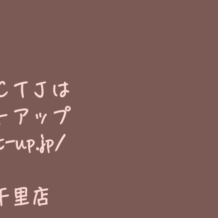
ＣＴＪは
トアップ
t-up.jp/
千里店