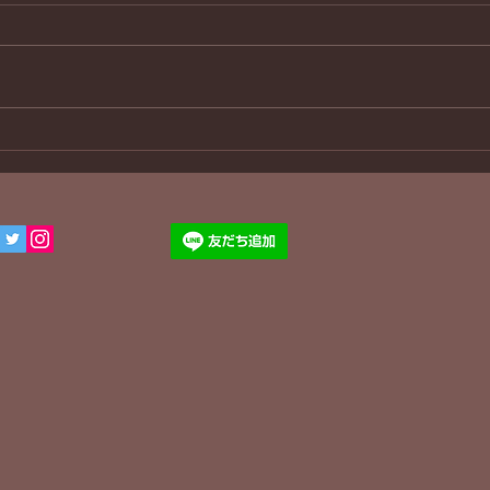
３８年ぶり
わん