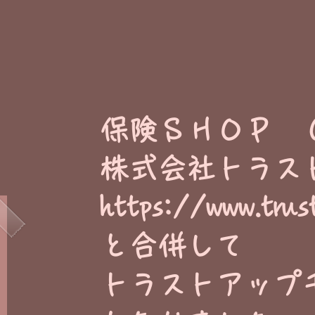
​保険ＳＨＯＰ 
株式会社トラス
https://www.trus
と合併して
トラストアップ