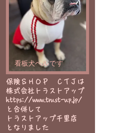
看板犬ベルです
​保険ＳＨＯＰ ＣＴＪは
株式会社トラストアップ
https://www.trust-up.jp/
と合併して
トラストアップ千里店
​となりました