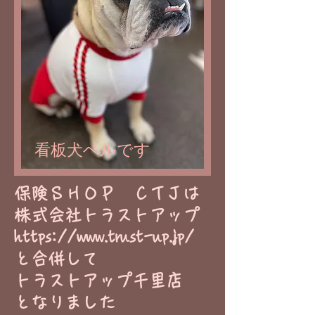
看板犬ベルです
​保険ＳＨＯＰ ＣＴＪは
株式会社トラストアップ
https://www.trust-up.jp/
と合併して
トラストアップ千里店
​となりました