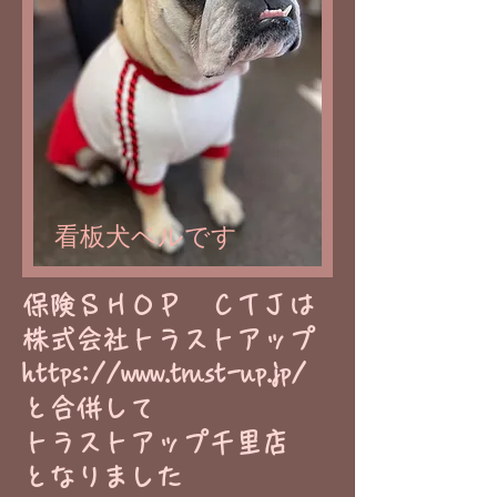
看板犬ベルです
​保険ＳＨＯＰ ＣＴＪは
株式会社トラストアップ
https://www.trust-up.jp/
と合併して
トラストアップ千里店
​となりました