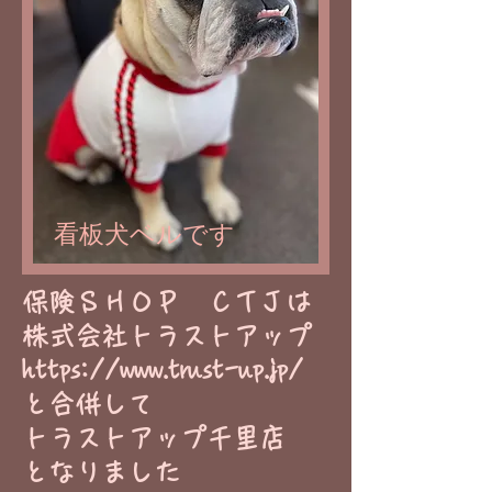
看板犬ベルです
​保険ＳＨＯＰ ＣＴＪは
株式会社トラストアップ
https://www.trust-up.jp/
と合併して
トラストアップ千里店
​となりました