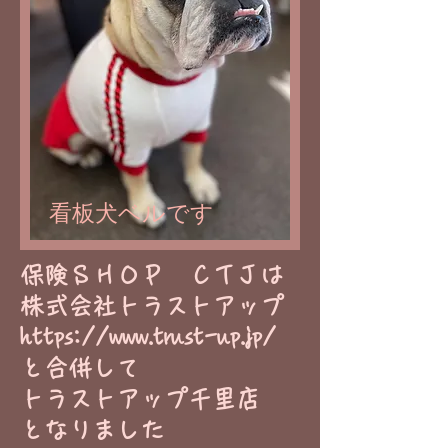
看板犬ベルです
​保険ＳＨＯＰ ＣＴＪは
株式会社トラストアップ
https://www.trust-up.jp/
と合併して
トラストアップ千里店
​となりました