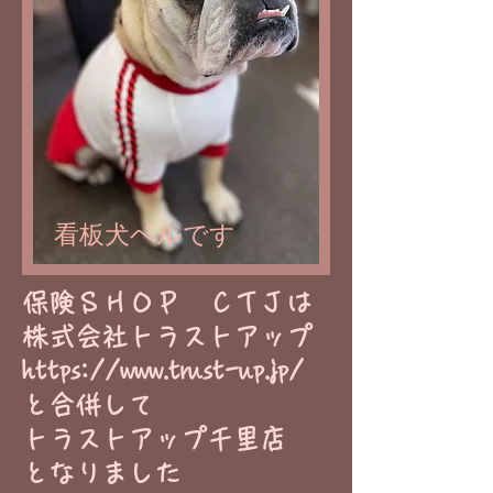
看板犬ベルです
​保険ＳＨＯＰ ＣＴＪは
株式会社トラストアップ
https://www.trust-up.jp/
と合併して
トラストアップ千里店
​となりました