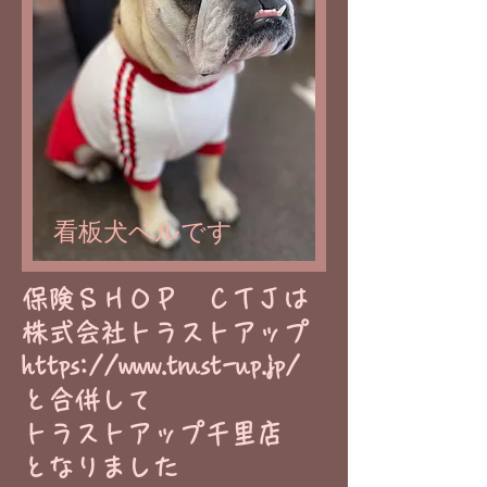
看板犬ベルです
​保険ＳＨＯＰ ＣＴＪは
株式会社トラストアップ
https://www.trust-up.jp/
と合併して
トラストアップ千里店
​となりました