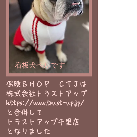
看板犬ベルです
​保険ＳＨＯＰ ＣＴＪは
株式会社トラストアップ
https://www.trust-up.jp/
と合併して
トラストアップ千里店
​となりました