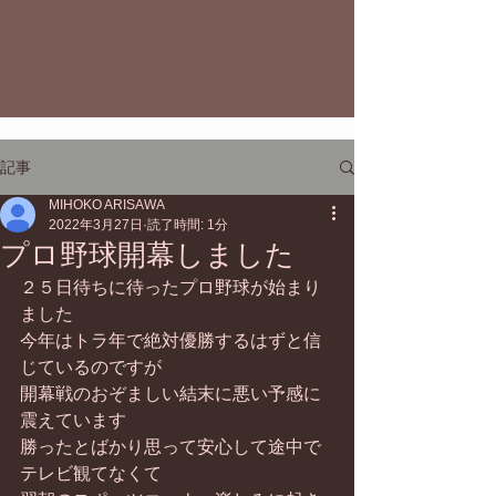
記事
MIHOKO ARISAWA
2022年3月27日
読了時間: 1分
プロ野球開幕しました
２５日待ちに待ったプロ野球が始まり
ました
今年はトラ年で絶対優勝するはずと信
じているのですが
開幕戦のおぞましい結末に悪い予感に
震えています
勝ったとばかり思って安心して途中で
テレビ観てなくて